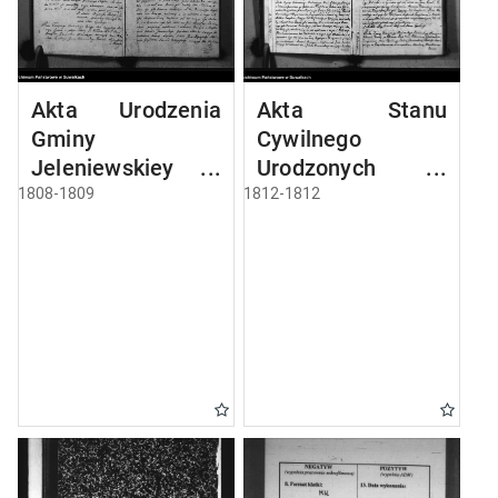
Akta Urodzenia
Akta Stanu
Gminy
Cywilnego
Jeleniewskiey
Urodzonych w
Roku 1808
Gminie Jeleniewo
1808-1809
1812-1812
od 1-go Stycznia
1812 Roku.