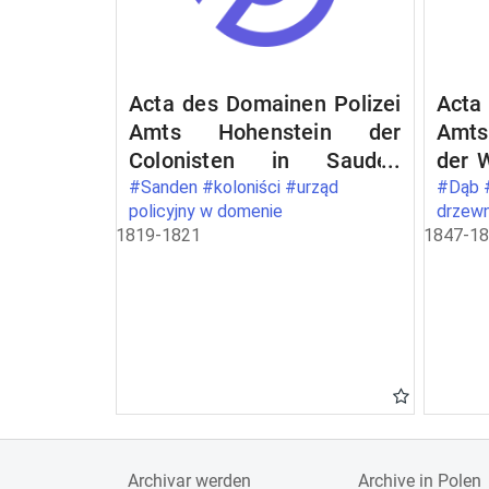
Acta des Domainen Polizei
Acta
Amts Hohenstein der
Amts
Colonisten in Sauden
der 
betreffend [Akta
beant
#Sanden #koloniści #urząd
#Dąb 
policyjny w domenie
drzew
domenalnego urzędu
Frei
1819-1821
1847-1
policyjnego w Olsztynku
betr
dotyczący osadników w
pol
Sudwie]
doty
gosp
otrz
drew
Archivar werden
Archive in Polen