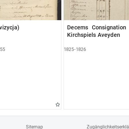
izycja)
Decems Consignation
Kirchspiels Aveyden
855
1825-1826
Sitemap
Zugänglichkeitserkl