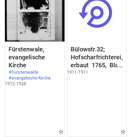
Fürstenwale,
Bülowstr.32;
evangelische
Hofscharfrichterei,
Kirche
erbaut 1765, Blatt
2;
#Fürstenwalde
1911-1911
#evangelische Kirche
Schmiedeeisernes
1912-1928
Gelände an der
Freitreppe;
Zimertür im
Erdgeschoss;
Schnitt a-b Schnit
durch;
Türbekleidung;