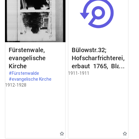
Fürstenwale,
Bülowstr.32;
evangelische
Hofscharfrichterei,
Kirche
erbaut 1765, Blatt
2;
#Fürstenwalde
1911-1911
#evangelische Kirche
Schmiedeeisernes
1912-1928
Gelände an der
Freitreppe;
Zimertür im
Erdgeschoss;
Schnitt a-b Schnit
durch;
Türbekleidung;