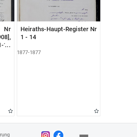
r Nr
Heiraths-Haupt-Register Nr
908],
1 - 14
1-12
1877-1877
ärung