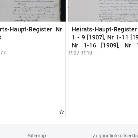
rts-Haupt-Register Nr
Heirats-Haupt-Registe
8
1 - 9 [1907], Nr 1-11 [1
Nr 1-16 [1909], Nr 
[1910]
877
1907-1910
Sitemap
Zugänglichkeitserkl