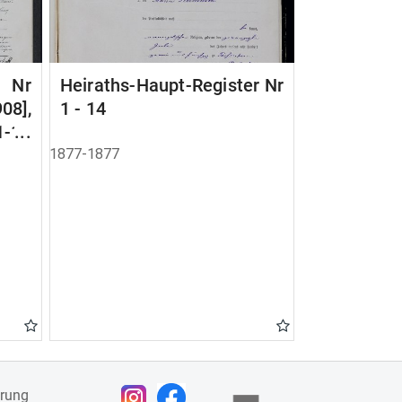
r Nr
Heiraths-Haupt-Register Nr
908],
1 - 14
1-12
1877-1877
ärung