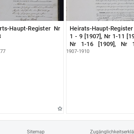
rts-Haupt-Register Nr
Heirats-Haupt-Registe
8
1 - 9 [1907], Nr 1-11 [1
Nr 1-16 [1909], Nr 
[1910]
877
1907-1910
Sitemap
Zugänglichkeitserkl