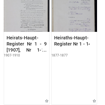
Heirats-Haupt-
Heiraths-Haupt-
Register Nr 1 - 9
Register Nr 1 - 14
[1907], Nr 1-11
[1908], Nr 1-16
1907-1910
1877-1877
[1909], Nr 1-12
[1910]