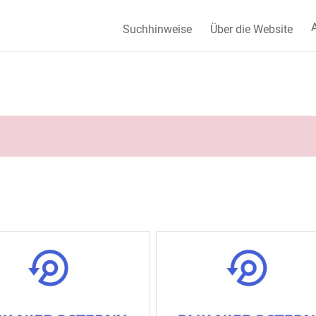
A
Suchhinweise
Über die Website