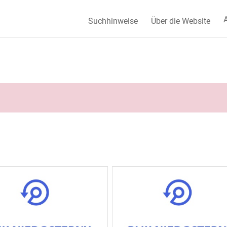
A
Suchhinweise
Über die Website