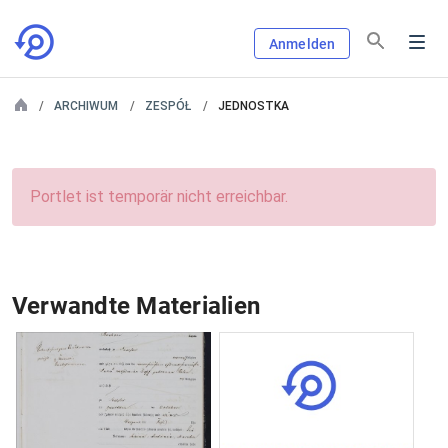
Anmelden
ARCHIWUM
ZESPÓŁ
JEDNOSTKA
Portlet ist temporär nicht erreichbar.
Verwandte Materialien