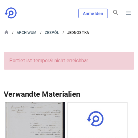
Anmelden
ARCHIWUM
ZESPÓŁ
JEDNOSTKA
Portlet ist temporär nicht erreichbar.
Verwandte Materialien