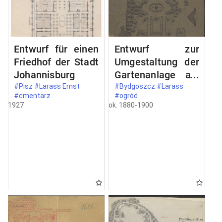
Entwurf für einen
Entwurf zur
Friedhof der Stadt
Umgestaltung der
Johannisburg
Gartenanlage am
neuen
#Pisz #Larass Ernst
#Bydgoszcz #Larass
#cmentarz
#ogród
Monumental-
1927
ok. 1880-1900
Brunnen in
Bromberg