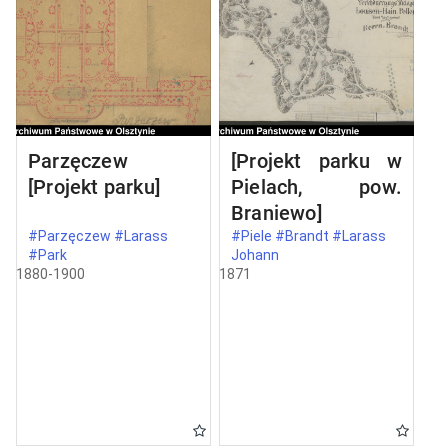
Parzęczew
[Projekt parku w
[Projekt parku]
Pielach, pow.
Braniewo]
#Parzęczew #Larass
#Piele #Brandt #Larass
#Park
Johann
1880-1900
1871