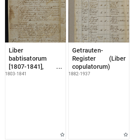
Liber
Getrauten-
babtisatorum
Register (Liber
[1807-1841],
copulatorum)
copulatorum
1803-1841
1882-1937
[1810-1841] et
mortuorum [1803-
1841]