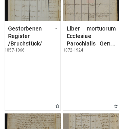
Gestorbenen -
Liber mortuorum
Register
Ecclesiae
/Bruchstück/
Parochialis Germ.
Brzozensis
1857-1866
1872-1924