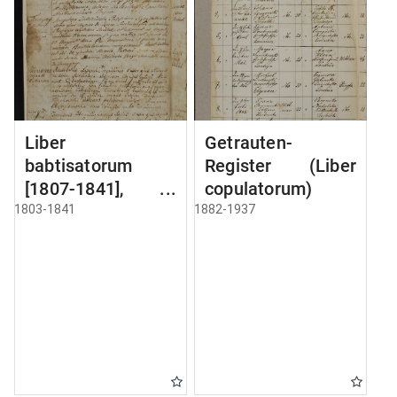
Liber
Getrauten-
babtisatorum
Register (Liber
[1807-1841],
copulatorum)
copulatorum
1803-1841
1882-1937
[1810-1841] et
mortuorum [1803-
1841]