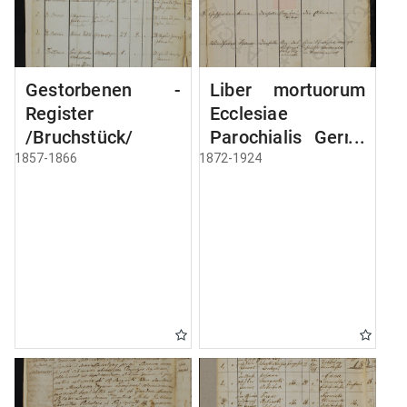
Gestorbenen -
Liber mortuorum
Register
Ecclesiae
/Bruchstück/
Parochialis Germ.
Brzozensis
1857-1866
1872-1924