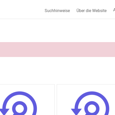
A
Suchhinweise
Über die Website