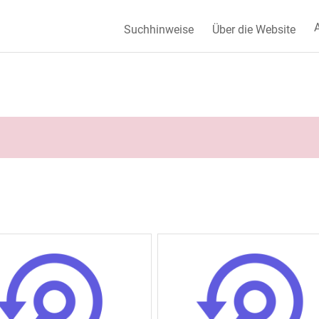
A
Suchhinweise
Über die Website