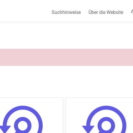
A
Suchhinweise
Über die Website