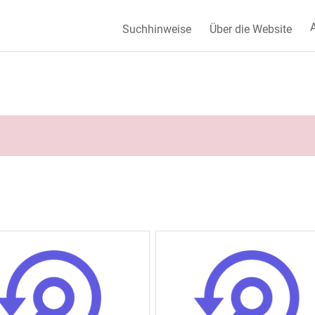
A
Suchhinweise
Über die Website