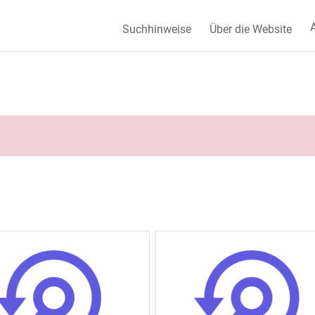
A
Suchhinweise
Über die Website