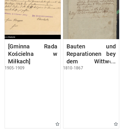
[Gminna Rada
Bauten und
Kościelna w
Reparationen bey
Miłkach]
dem Wittwen
Gebäude
1905-1909
1810-1867