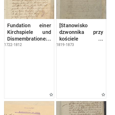
Fundation einer
[Stanowisko
Kirchspiele und
dzwonnika przy
Dismembrationen-
kościele w
Sache
Miłkach]
1722-1812
1819-1873