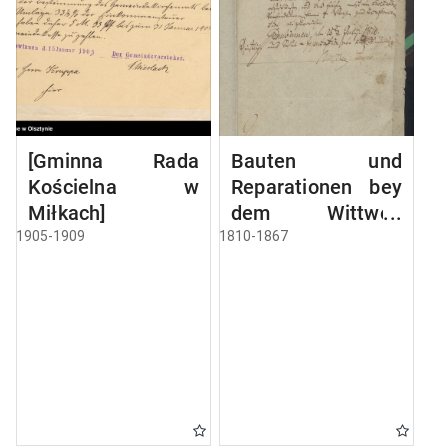
[Gminna Rada
Bauten und
Kościelna w
Reparationen bey
Miłkach]
dem Wittwen
Gebäude
1905-1909
1810-1867