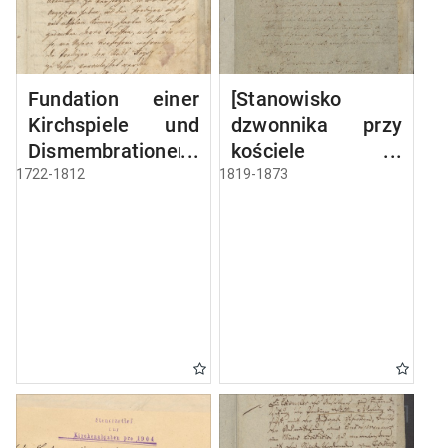
Fundation einer
[Stanowisko
Kirchspiele und
dzwonnika przy
Dismembrationen-
kościele w
Sache
Miłkach]
1722-1812
1819-1873