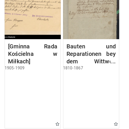
[Gminna Rada
Bauten und
Kościelna w
Reparationen bey
Miłkach]
dem Wittwen
Gebäude
1905-1909
1810-1867