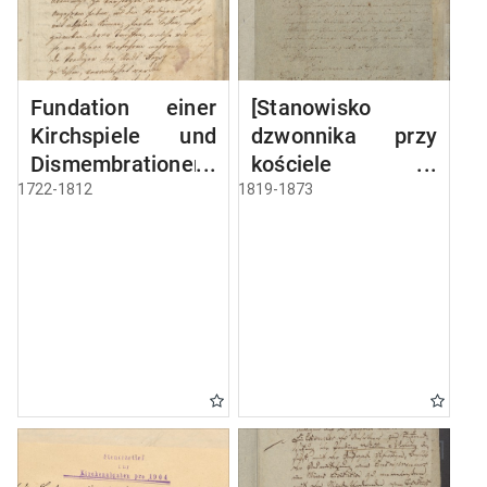
Fundation einer
[Stanowisko
Kirchspiele und
dzwonnika przy
Dismembrationen-
kościele w
Sache
Miłkach]
1722-1812
1819-1873