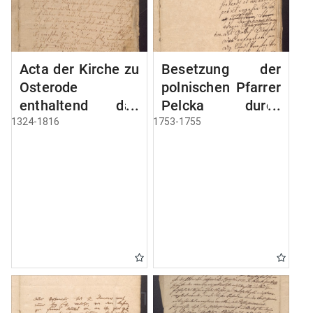
Acta der Kirche zu
Besetzung der
Osterode
polnischen Pfarrer
enthaltend das
Pelcka durch
Privilegium der
Roektor Rhode
1324-1816
1753-1755
Stadt Osterode