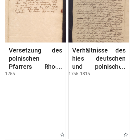
Versetzung des
Verhältnisse des
polnischen
hies deutschen
Pfarrers Rhode
und polnischen
nach Deutsch
Pfarrers
1755
1755-1815
Eylau