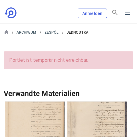
Anmelden
ARCHIWUM
ZESPÓŁ
JEDNOSTKA
Portlet ist temporär nicht erreichbar.
Verwandte Materialien