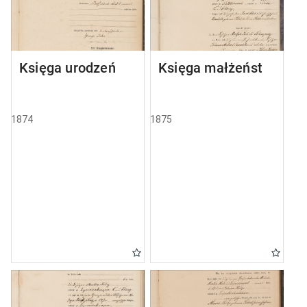
Księga urodzeń
Księga małżeństw
1874
1875