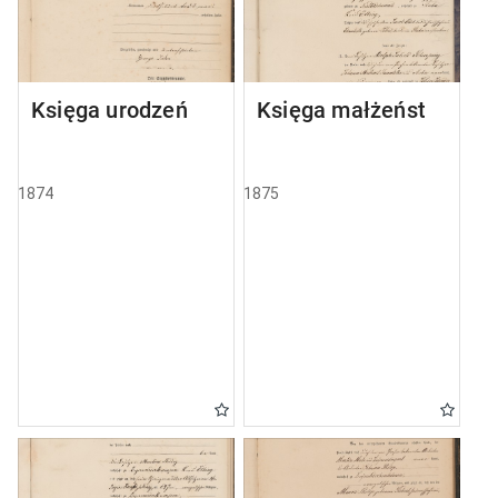
Księga urodzeń
Księga małżeństw
1874
1875