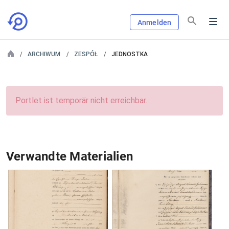
Anmelden
ARCHIWUM
ZESPÓŁ
JEDNOSTKA
Portlet ist temporär nicht erreichbar.
Verwandte Materialien