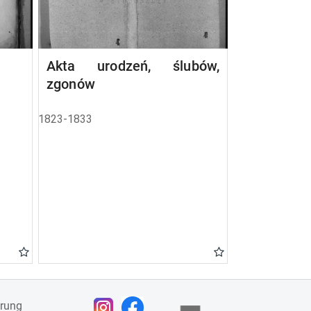
Akta urodzeń, ślubów,
zgonów
1823-1833
ärung