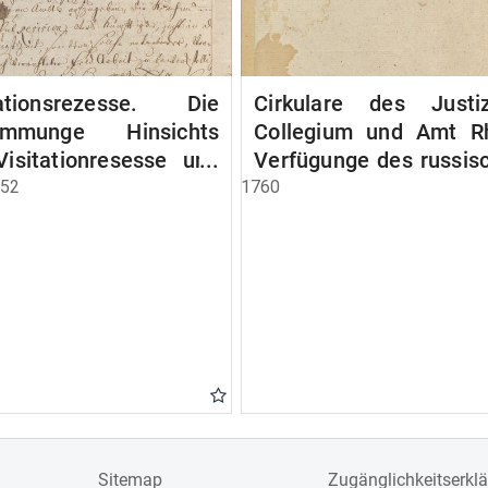
tationsrezesse. Die
Cirkulare des Just
immunge Hinsichts
Collegium und Amt R
Visitationresesse und
Verfügunge des russis
ions Erinnerungen
Gouverneur von Preuss
852
1760
Sitemap
Zugänglichkeitserkl