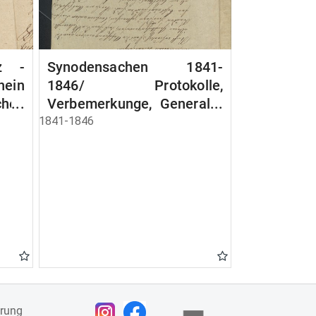
iz -
Synodensachen 1841-
hein
1846/ Protokolle,
ches
Verbemerkunge, General -
en
Bescieid, Geschäfts -
1841-1846
Ordnung der Provinzial -
Synode usw
ärung