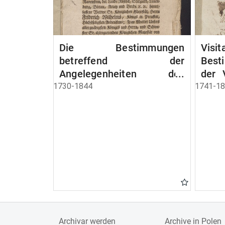
Die Bestimmungen
Visi
betreffend der
Best
Angelegenheiten des
der 
Königliches Hauses/
revis
1730-1844
1741-1
Familiennachrichtungen,
Fürbitten, Denksagungen,
Gebete und Predigate
Archivar werden
Archive in Polen