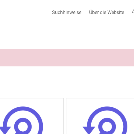
A
Suchhinweise
Über die Website