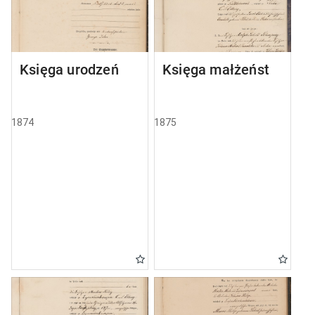
Księga urodzeń
Księga małżeństw
1874
1875