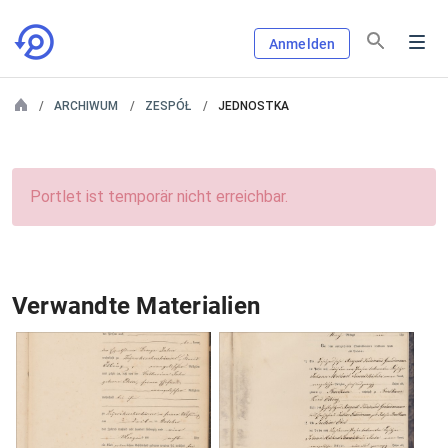
Anmelden
ARCHIWUM
ZESPÓŁ
JEDNOSTKA
Portlet ist temporär nicht erreichbar.
Verwandte Materialien