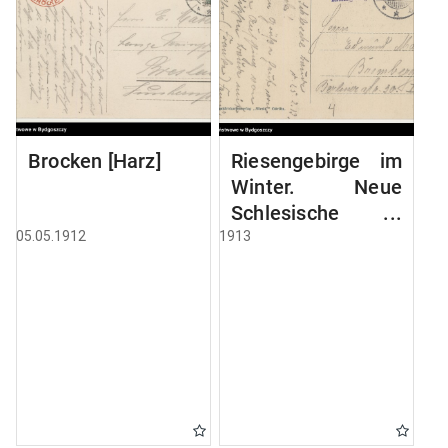
Brocken [Harz]
Riesengebirge im
Winter. Neue
Schlesische
Baude, 1195 mtr
05.05.1912
1913