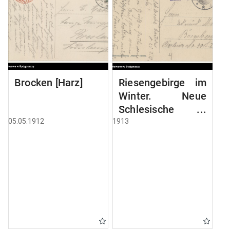
Brocken [Harz]
Riesengebirge im
Winter. Neue
Schlesische
Baude, 1195 mtr
05.05.1912
1913