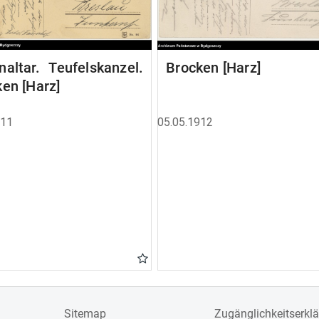
altar. Teufelskanzel.
Brocken [Harz]
en [Harz]
911
05.05.1912
Sitemap
Zugänglichkeitserkl