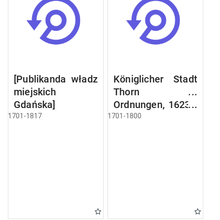
[Publikanda władz
Königlicher Stadt
miejskich
Thorn ...
Gdańska]
Ordnungen, 1623 -
1716
1701-1817
1701-1800