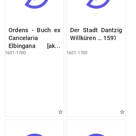
Ordens - Buch ex
Der Stadt Dantzig
Cancelaria
Willküren … 1597
Elbingana [akty
prawne i reguła
1601-1700
1601-1700
Zakonu
Krzyżackiego
1190, 1606]