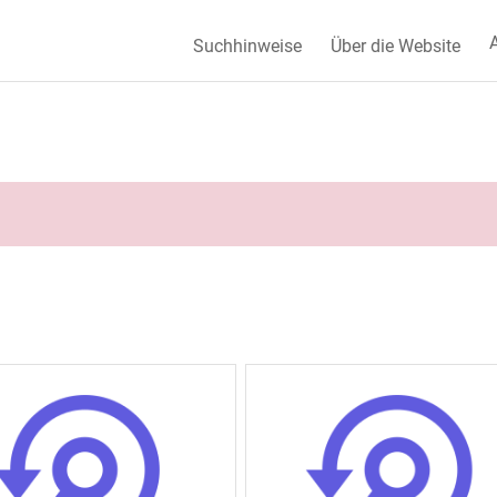
A
Suchhinweise
Über die Website