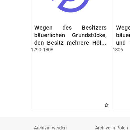
Wegen des Besitzers
Wege
bäuerlichen Grundstücke,
bäue
den Besitz mehrere Höfe.
und 
Instruction wegen der
werde
1790-1808
1806
Erbfolge
Archivar werden
Archive in Polen