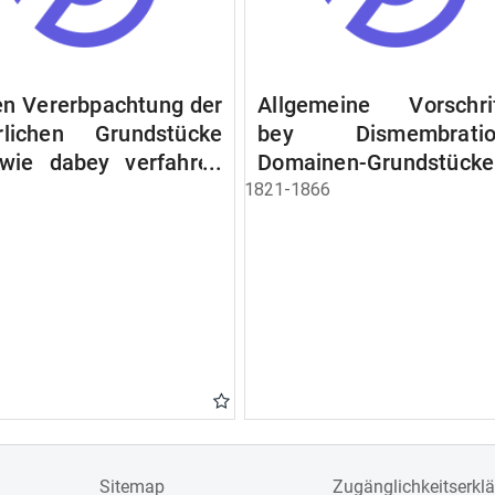
n Vererbpachtung der
Allgemeine Vorschri
rlichen Grundstücke
bey Dismembratio
wie dabey verfahren
Domainen-Grundstücke
n soll
1821-1866
Sitemap
Zugänglichkeitserkl