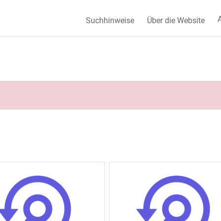
A
Suchhinweise
Über die Website