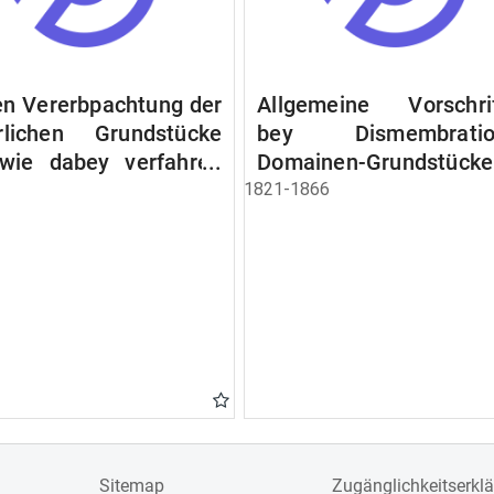
n Vererbpachtung der
Allgemeine Vorschri
rlichen Grundstücke
bey Dismembratio
wie dabey verfahren
Domainen-Grundstücke
n soll
1821-1866
Sitemap
Zugänglichkeitserkl