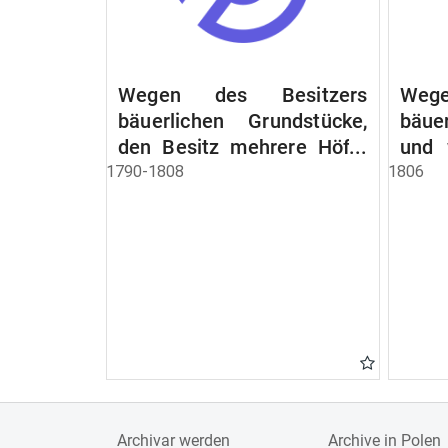
Wegen des Besitzers
Wege
bäuerlichen Grundstücke,
bäue
den Besitz mehrere Höfe.
und 
Instruction wegen der
werde
1790-1808
1806
Erbfolge
Archivar werden
Archive in Polen