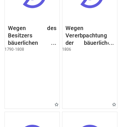
Wegen des
Wegen
Besitzers
Vererbpachtung
bäuerlichen
der bäuerlichen
Grundstücke, den
Grundstücke und
1790-1808
1806
Besitz mehrere
wie dabey
Höfe. Instruction
verfahren werden
wegen der
soll
Erbfolge