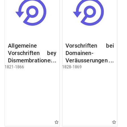
Allgemeine
Vorschriften bei
Vorschriften bey
Domainen-
Dismembrationen
Veräusserungen
Domainen-
und
1821-1866
1828-1869
Grundstücke
Verpachtungen