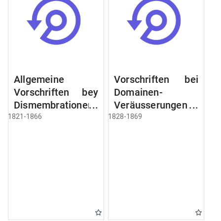
Allgemeine
Vorschriften bei
Vorschriften bey
Domainen-
Dismembrationen
Veräusserungen
Domainen-
und
1821-1866
1828-1869
Grundstücke
Verpachtungen