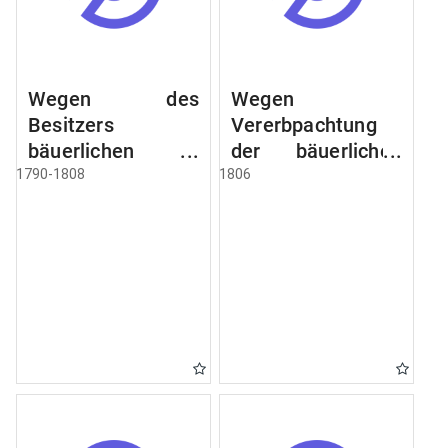
Wegen des
Wegen
Besitzers
Vererbpachtung
bäuerlichen
der bäuerlichen
Grundstücke, den
Grundstücke und
1790-1808
1806
Besitz mehrere
wie dabey
Höfe. Instruction
verfahren werden
wegen der
soll
Erbfolge