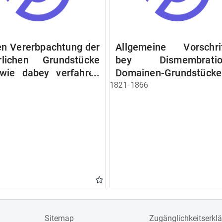
n Vererbpachtung der
Allgemeine Vorschri
rlichen Grundstücke
bey Dismembratio
wie dabey verfahren
Domainen-Grundstücke
n soll
1821-1866
Sitemap
Zugänglichkeitserkl