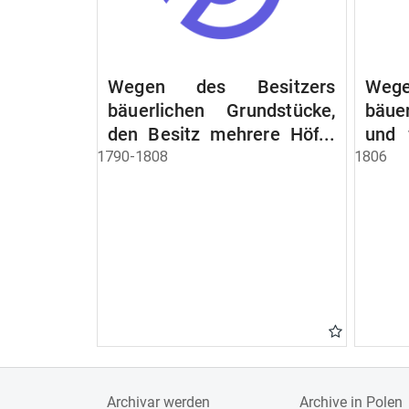
Wegen des Besitzers
Wege
bäuerlichen Grundstücke,
bäue
den Besitz mehrere Höfe.
und 
Instruction wegen der
werde
1790-1808
1806
Erbfolge
Archivar werden
Archive in Polen