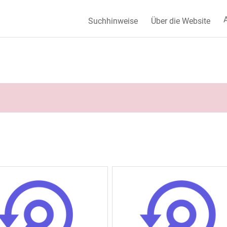
A
Suchhinweise
Über die Website