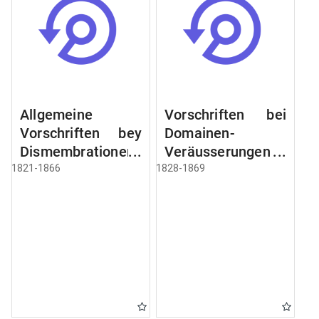
Allgemeine
Vorschriften bei
Vorschriften bey
Domainen-
Dismembrationen
Veräusserungen
Domainen-
und
1821-1866
1828-1869
Grundstücke
Verpachtungen