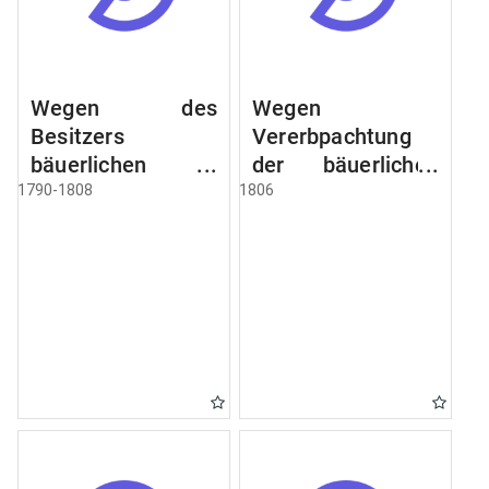
Wegen des
Wegen
Besitzers
Vererbpachtung
bäuerlichen
der bäuerlichen
Grundstücke, den
Grundstücke und
1790-1808
1806
Besitz mehrere
wie dabey
Höfe. Instruction
verfahren werden
wegen der
soll
Erbfolge