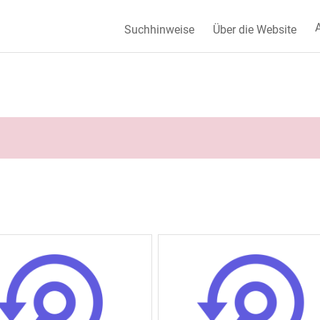
A
Suchhinweise
Über die Website