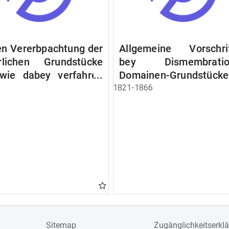
n Vererbpachtung der
Allgemeine Vorschri
rlichen Grundstücke
bey Dismembratio
wie dabey verfahren
Domainen-Grundstücke
n soll
1821-1866
Sitemap
Zugänglichkeitserkl