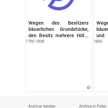
Wegen des Besitzers
Wege
bäuerlichen Grundstücke,
bäue
den Besitz mehrere Höfe.
und 
Instruction wegen der
werde
1790-1808
1806
Erbfolge
Archivar werden
Archive in Polen