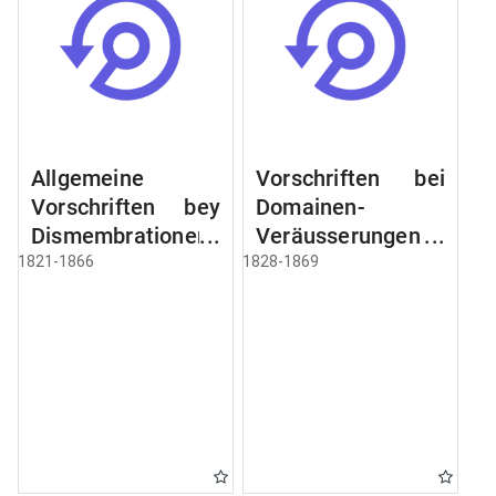
Allgemeine
Vorschriften bei
Vorschriften bey
Domainen-
Dismembrationen
Veräusserungen
Domainen-
und
1821-1866
1828-1869
Grundstücke
Verpachtungen