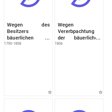
Wegen des
Wegen
Besitzers
Vererbpachtung
bäuerlichen
der bäuerlichen
Grundstücke, den
Grundstücke und
1790-1808
1806
Besitz mehrere
wie dabey
Höfe. Instruction
verfahren werden
wegen der
soll
Erbfolge