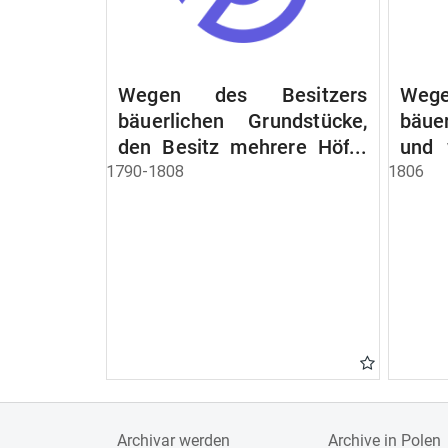
Wegen des Besitzers
Wege
bäuerlichen Grundstücke,
bäue
den Besitz mehrere Höfe.
und 
Instruction wegen der
werde
1790-1808
1806
Erbfolge
Archivar werden
Archive in Polen