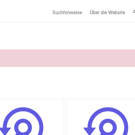
A
Suchhinweise
Über die Website