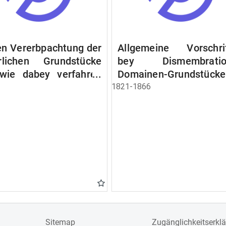
n Vererbpachtung der
Allgemeine Vorschri
rlichen Grundstücke
bey Dismembratio
wie dabey verfahren
Domainen-Grundstücke
n soll
1821-1866
Sitemap
Zugänglichkeitserkl