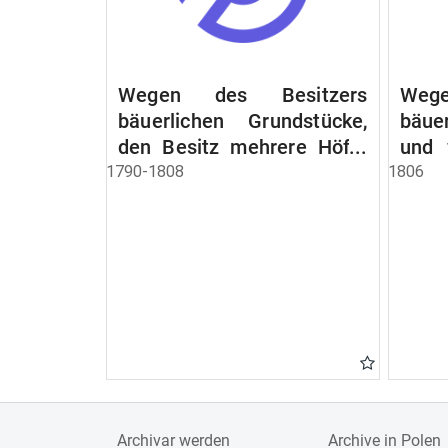
Wegen des Besitzers
Wege
bäuerlichen Grundstücke,
bäue
den Besitz mehrere Höfe.
und 
Instruction wegen der
werde
1790-1808
1806
Erbfolge
Archivar werden
Archive in Polen