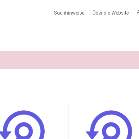
A
Suchhinweise
Über die Website