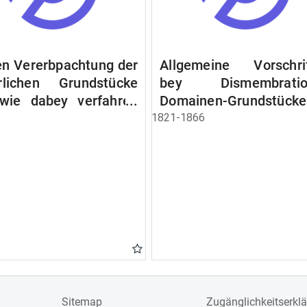
n Vererbpachtung der
Allgemeine Vorschri
rlichen Grundstücke
bey Dismembratio
wie dabey verfahren
Domainen-Grundstücke
n soll
1821-1866
Sitemap
Zugänglichkeitserkl