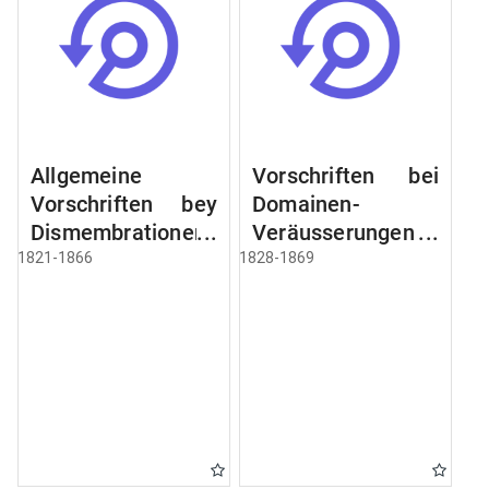
Allgemeine
Vorschriften bei
Vorschriften bey
Domainen-
Dismembrationen
Veräusserungen
Domainen-
und
1821-1866
1828-1869
Grundstücke
Verpachtungen