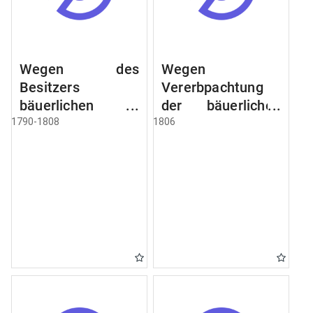
Wegen des
Wegen
Besitzers
Vererbpachtung
bäuerlichen
der bäuerlichen
Grundstücke, den
Grundstücke und
1790-1808
1806
Besitz mehrere
wie dabey
Höfe. Instruction
verfahren werden
wegen der
soll
Erbfolge