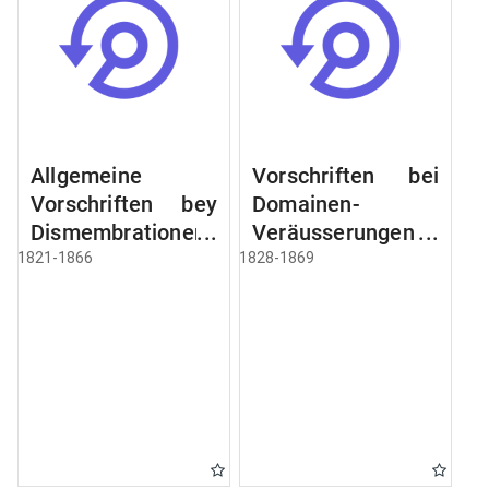
Allgemeine
Vorschriften bei
Vorschriften bey
Domainen-
Dismembrationen
Veräusserungen
Domainen-
und
1821-1866
1828-1869
Grundstücke
Verpachtungen