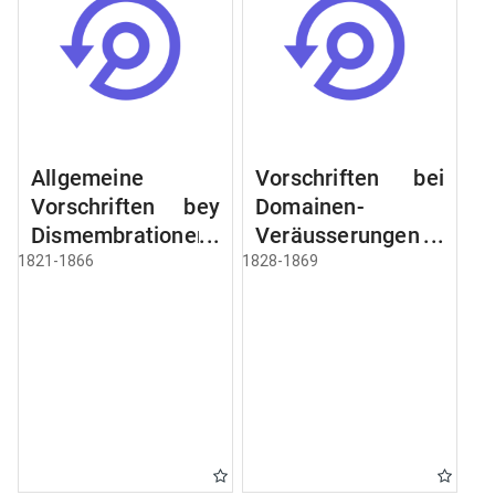
Allgemeine
Vorschriften bei
Vorschriften bey
Domainen-
Dismembrationen
Veräusserungen
Domainen-
und
1821-1866
1828-1869
Grundstücke
Verpachtungen