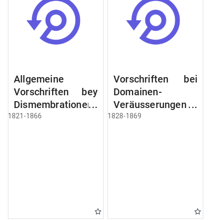
Allgemeine
Vorschriften bei
Vorschriften bey
Domainen-
Dismembrationen
Veräusserungen
Domainen-
und
1821-1866
1828-1869
Grundstücke
Verpachtungen