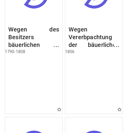
Wegen des
Wegen
Besitzers
Vererbpachtung
bäuerlichen
der bäuerlichen
Grundstücke, den
Grundstücke und
1790-1808
1806
Besitz mehrere
wie dabey
Höfe. Instruction
verfahren werden
wegen der
soll
Erbfolge