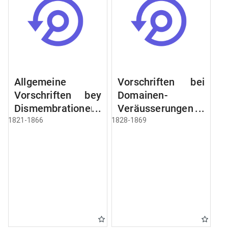
Allgemeine
Vorschriften bei
Vorschriften bey
Domainen-
Dismembrationen
Veräusserungen
Domainen-
und
1821-1866
1828-1869
Grundstücke
Verpachtungen