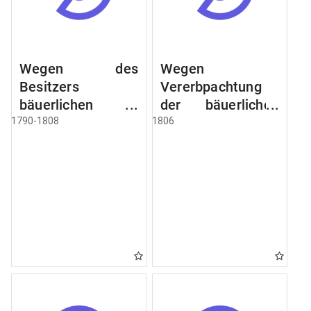
Wegen des
Wegen
Besitzers
Vererbpachtung
bäuerlichen
der bäuerlichen
Grundstücke, den
Grundstücke und
1790-1808
1806
Besitz mehrere
wie dabey
Höfe. Instruction
verfahren werden
wegen der
soll
Erbfolge