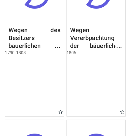
Wegen des
Wegen
Besitzers
Vererbpachtung
bäuerlichen
der bäuerlichen
Grundstücke, den
Grundstücke und
1790-1808
1806
Besitz mehrere
wie dabey
Höfe. Instruction
verfahren werden
wegen der
soll
Erbfolge