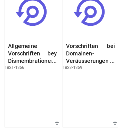
Allgemeine
Vorschriften bei
Vorschriften bey
Domainen-
Dismembrationen
Veräusserungen
Domainen-
und
1821-1866
1828-1869
Grundstücke
Verpachtungen